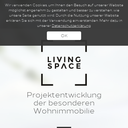
Wir verwenden Cookies, um Ihnen den Besuch auf unserer Website
möglichst angenehm zu gestalten und besser zu verstehen, wie
unsere Seite genutzt wird. Durch die Nutzung unserer Website
erklären Sie sich mit der Verwendung einverstanden. Mehr dazu in
unserer
Datenschutzerklärung
OK
Projektentwicklung
der besonderen
Wohnimmobilie